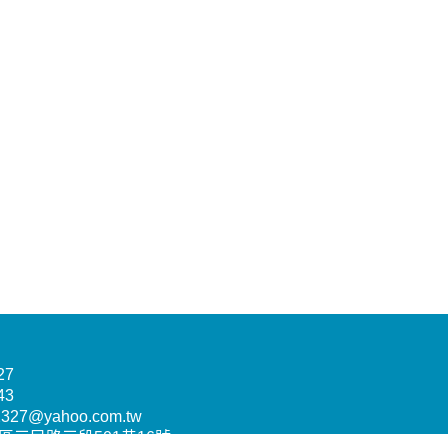
27
43
2327@yahoo.com.tw
園區三民路三段501巷16號